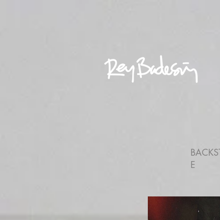
BACKS
E