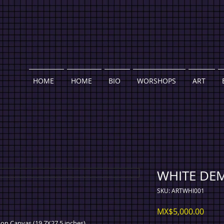
HOME
HOME
BIO
WORSHOPS
ART
WHITE DE
SKU: ARTWHI001
Price
MX$5,000.00
 on Canvas (19.7X27.5 inches).