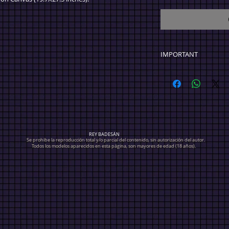
IMPORTANT
ALL PRICES ARE IN 
200 (Purchase over
within Mexico $ 500
SHIPPING). Internat
over $ 4000 FREE SH
REY BADESÁN
Se prohibe la reproducción total y/o parcial del contenido, sin autorización del autor.
Todos los modelos aparecidos en esta página, son mayores de edad (18 años).