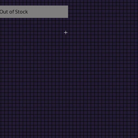
Out of Stock
$ MXN *
Shipping in Mexico City $
 $ 2000 FREE SHIPPING) Shipping
 (Purchase over $ 2000 FREE
ional Shipping $ 1000 (Purchase
IPPING).