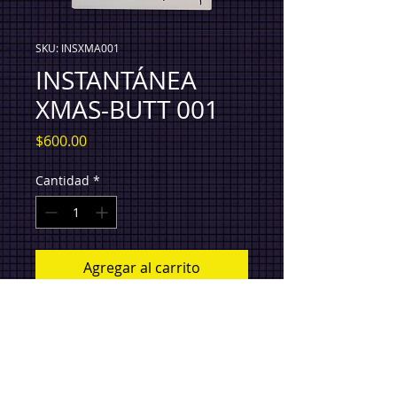
SKU: INSXMA001
INSTANTÁNEA
XMAS-BUTT 001
Precio
$600.00
Cantidad
*
Agregar al carrito
x REY BADESAN. Piezas únicas.
Instantánea fotográfica (3.3x2 pulgadas)
. Firmada.