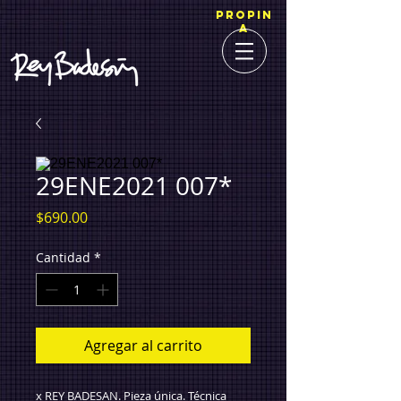
PROPIN
A
29ENE2021 007*
Precio
$690.00
Cantidad
*
Agregar al carrito
x REY BADESAN. Pieza única. Técnica