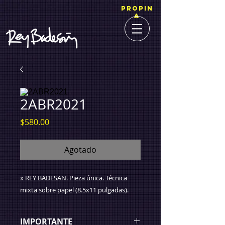
PROPIN
A
2ABR2021
Precio
$580.00
Agotado
x REY BADESAN. Pieza única. Técnica
mixta sobre papel (8.5x11 pulgadas).
IMPORTANTE