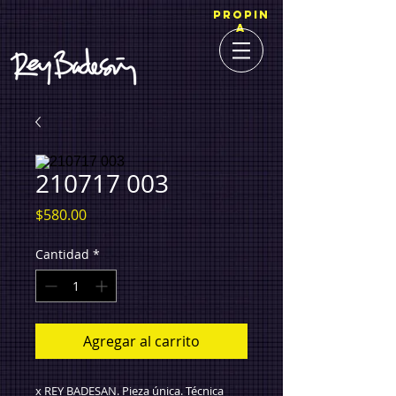
PROPIN
A
210717 003
Precio
$580.00
Cantidad
*
Agregar al carrito
x REY BADESAN. Pieza única. Técnica