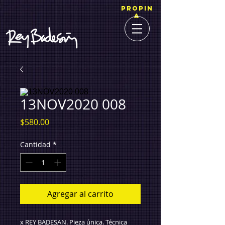
PROPIN
A
13NOV2020 008
Precio
$580.00
Cantidad
*
Agregar al carrito
x REY BADESAN. Pieza única. Técnica