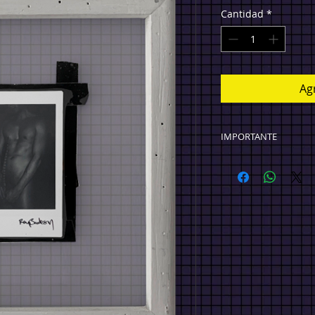
Cantidad
*
Agr
IMPORTANTE
TODOS LOS PRECIO
Ciudad de México $
ENVÍO GRATIS) Envío
(Compra arriba de 
Internacional $100
GRATIS).