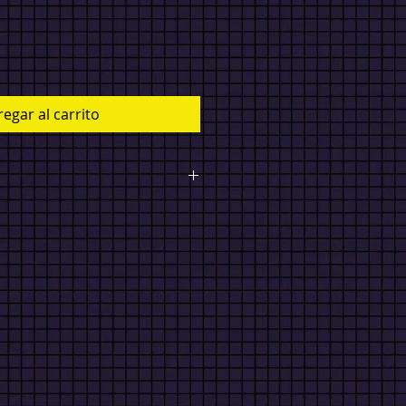
egar al carrito
S ESTÁN EN $MXN*
Envío en
200 (Compra arriba de $2000
 en el interior de México $500
$2000 ENVÍO GRATIS). Envío
0 (Compra arriba de $4000 ENVÍO