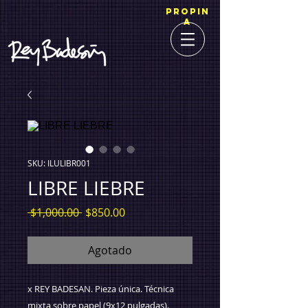
PROPIN
A
SKU: ILULIBR001
LIBRE LIEBRE
Precio
Precio
 $1,000.00 
$850.00
de
oferta
Agotado
x REY BADESAN. Pieza única. Técnica
mixta sobre papel (9x12 pulgadas).