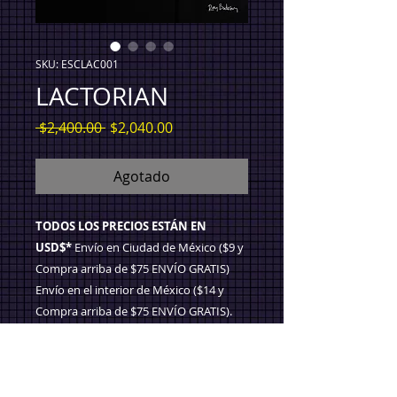
SKU: ESCLAC001
LACTORIAN
Precio
Precio
 $2,400.00 
$2,040.00
de
oferta
Agotado
TODOS LOS PRECIOS ESTÁN EN
USD$*
Envío en Ciudad de México ($9 y
Compra arriba de $75 ENVÍO GRATIS)
Envío en el interior de México ($14 y
Compra arriba de $75 ENVÍO GRATIS).
Envío Internacional ($20 y Compra
arriba de $150 ENVÍO GRATIS).