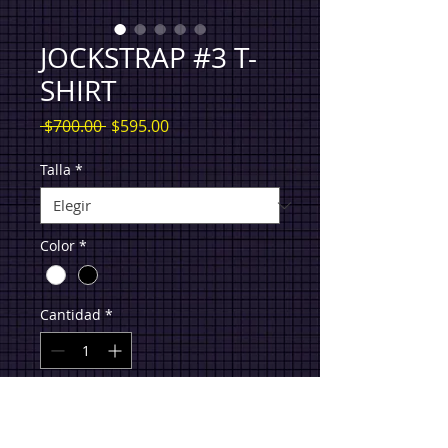
JOCKSTRAP #3 T-
SHIRT
Precio
Precio
 $700.00 
$595.00
de
oferta
Talla
*
Color
*
Cantidad
*
Agregar al carrito