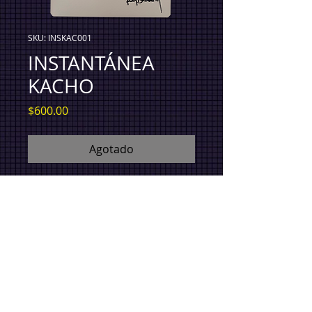
SKU: INSKAC001
INSTANTÁNEA
KACHO
Precio
$600.00
Agotado
x REY BADESAN. Pieza única.
Instantánea fotográfica (3.3x2 pulgadas)
. Firmada.
IMPORTANTE
TODOS LOS PRECIOS ESTÁN EN
$MXN*
Envío en Ciudad de México