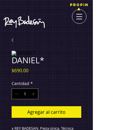
PROPIN
A
DANIEL*
Precio
$690.00
Cantidad
*
Agregar al carrito
x REY BADESAN. Pieza única. Técnica