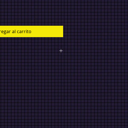
egar al carrito
S ESTÁN EN $MXN*
Envío en
200 (Compra arriba de $2000
 en el interior de México $500
$2000 ENVÍO GRATIS). Envío
0 (Compra arriba de $4000 ENVÍO