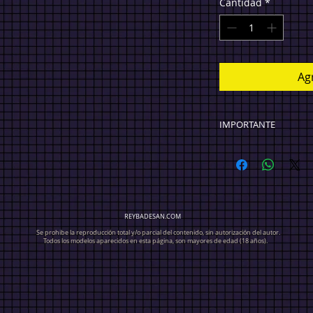
Cantidad
*
Agr
IMPORTANTE
TODOS LOS PRECIO
Ciudad de México $
ENVÍO GRATIS) Envío
(Compra arriba de 
Internacional $100
REYBADESAN.COM
GRATIS).
Se prohibe la reproducción total y/o parcial del contenido, sin autorización del autor.
Todos los modelos aparecidos en esta página, son mayores de edad (18 años).