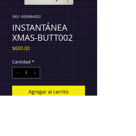
SKU: INSXMA002
INSTANTÁNEA
XMAS-BUTT002
Precio
$600.00
Cantidad
*
Agregar al carrito
x REY BADESAN. Piezas únicas.
Instantánea fotográfica (3.3x2 pulgadas)
. Firmada.