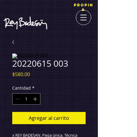
PROPIN
A
20220615 003
Precio
$580.00
Cantidad
*
Agregar al carrito
x REY BADESAN. Pieza única. Técnica