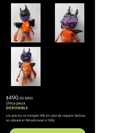
490
$
.
00 MX
N
Única pieza
DISPONIBLE
Los precios no incluyen IVA, en caso de requerir factura,
se cobrará el IVA adicional (
+
16%)