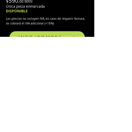
590
$
.
00 MX
N
Única pieza enmarcada
DISPONIBLE
Los precios no incluyen IVA, en caso de requerir factura,
se cobrará el IVA adicional (
+
16%)
INFO/COMPRA
- El envío se cotiza por separado y se hace vía
Fedex:
Se envía con embalaje de protección, adecuado
para esta pieza.
FORMAS DE PAGO:
·
Transferencia.
·
Depósito en tienda.
·
Link de pago con tarjeta de débito y crédito
(+5%), opción MSI*